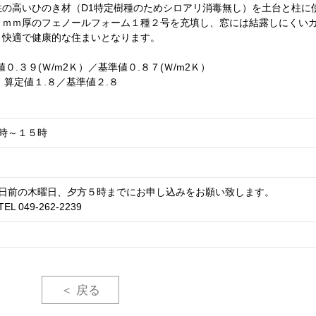
の高いひのき材（D1特定樹種のためシロアリ消毒無し）を土台と柱に
０ｍｍ厚のフェノールフォーム１種２号を充填し、窓には結露しにくい
。快適で健康的な住まいとなります。
.３９(Ｗ/m2Ｋ）／基準値０.８７(Ｗ/m2Ｋ）
算定値１.８／基準値２.８
時～１５時
日前の木曜日、夕方５時までにお申し込みをお願い致します。
 049-262-2239
＜ 戻る