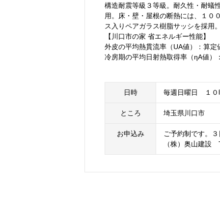
構造耐震等級３等級。耐久性・耐蟻性
用。床・壁・屋根の断熱には、１０
ス入りペアガラス樹脂サッシを採用
【川口市の家 省エネルギー性能】
外皮の平均熱貫流率（UA値）：算定値０
冷房期の平均日射熱取得率（ηA値）：
日時
毎週日曜日 １０
ところ
埼玉県川口市
お申込み
ご予約制です。３
（株）奥山建設 TEL