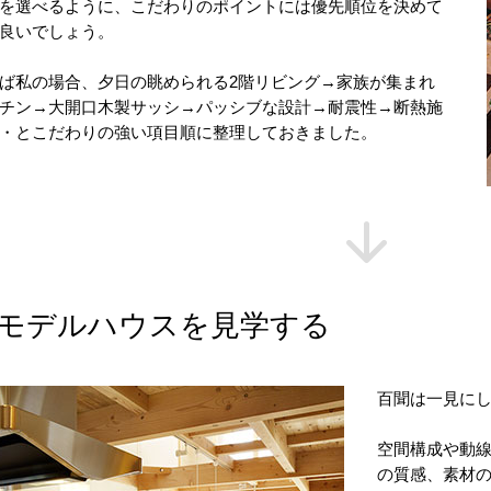
を選べるように、こだわりのポイントには優先順位を決めて
良いでしょう。
ば私の場合、夕日の眺められる2階リビング→家族が集まれ
チン→大開口木製サッシ→パッシブな設計→耐震性→断熱施
・とこだわりの強い項目順に整理しておきました。
モデルハウスを見学する
百聞は一見に
空間構成や動
の質感、素材