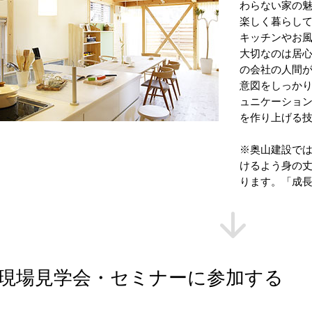
わらない家の
楽しく暮らし
キッチンやお
大切なのは居
の会社の人間
意図をしっか
ュニケーショ
を作り上げる
※奥山建設で
けるよう身の
ります。「成
現場見学会・セミナーに参加する