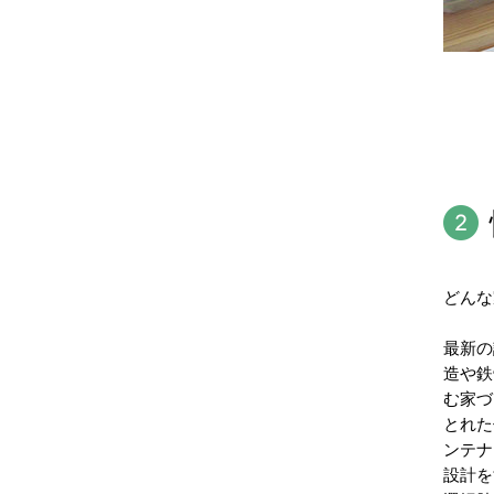
どんな
最新の
造や鉄
む家づ
とれた
ンテナ
設計を