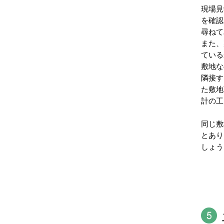
現場見
を確認
尋ねて
また、
ている
敷地な
隣接す
た敷地
計の工
同じ敷
とあり
しょう