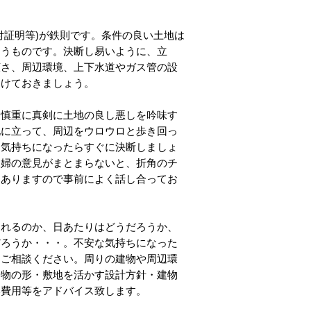
付証明等)が鉄則です。条件の良い土地は
まうものです。決断し易いように、立
広さ、周辺環境、上下水道やガス管の設
つけておきましょう。
、慎重に真剣に土地の良し悪しを吟味す
地に立って、周辺をウロウロと歩き回っ
う気持ちになったらすぐに決断しましょ
夫婦の意見がまとまらないと、折角のチ
もありますので事前によく話し合ってお
られるのか、日あたりはどうだろうか、
だろうか・・・。不安な気持ちになった
にご相談ください。周りの建物や周辺環
建物の形・敷地を活かす設計方針・建物
い費用等をアドバイス致します。