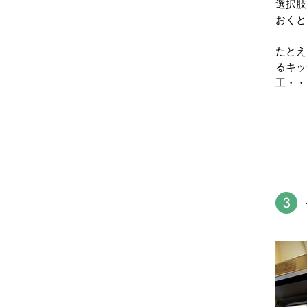
選択肢
おくと
たとえ
るキッ
工・・