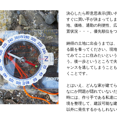
決心したら即意思表示(買い
すぐに買い手が決まってし
地、価格、通勤の利便性、
置状況・・・。優先順位を
納得の土地に出会うまでは
る眼を養ってください。現
てみてここに住みたいとい
う。後一歩というところで
ャンスを逃してしまうこと
くことです。
とはいえ、どんな家が建て
なにか問題が隠れていない
時には、作り手である私達
境を整理して、建設可能な
以外に発生するかもしれな