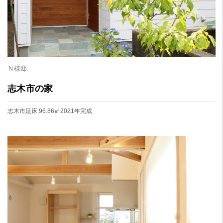
Ｎ様邸
志木市の家
志木市
延床 96.86㎡
2021年完成