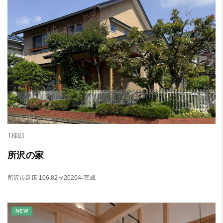
T様邸
所沢の家
所沢市
延床 106.82㎡
2026年完成
NEW