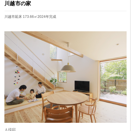
川越市の家
川越市
延床 173.66㎡
2024年完成
Ａ様邸