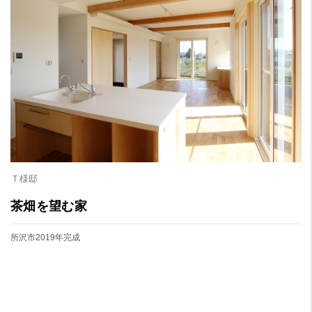
Ｔ様邸
茶畑を望む家
所沢市
2019年完成