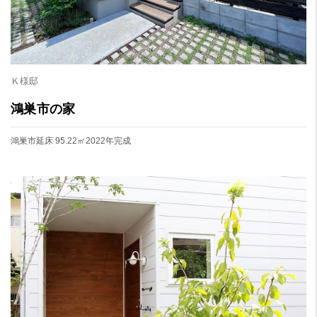
Ｋ様邸
鴻巣市の家
鴻巣市
延床 95.22㎡
2022年完成