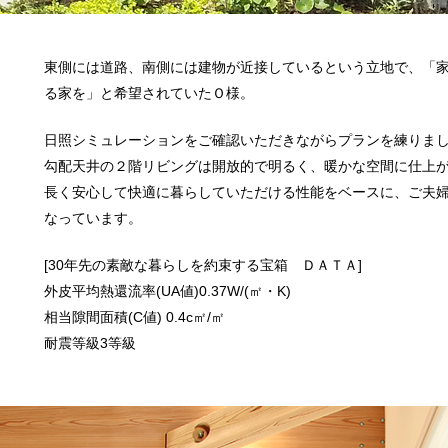
東側には道路、南側には建物が近接しているという立地で、「
る家を」と希望されていたＯ様。
日照シミュレーションをご確認いただきながらプランを練りま
勾配天井の２階リビングは開放的で明るく、暖かな空間に仕上
長く安心して快適に暮らしていただける性能をベースに、ご夫
なっています。
[30年先の素敵な暮らしを約束する宝箱 ＤＡＴＡ]
外皮平均熱還流率(UA値)0.37W/(㎡・K)
相当隙間面積(C値) 0.4c㎡/㎡
耐震等級3等級