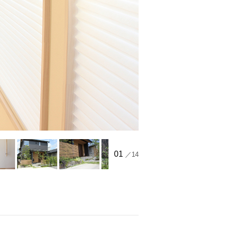
01
／14