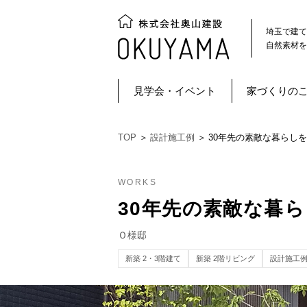
埼玉で建て
自然素材を
見学会・イベント
家づくりの
TOP
＞
設計施工例
＞
30年先の素敵な暮らし
WORKS
30年先の素敵な暮
Ｏ様邸
新築 2・3階建て
新築 2階リビング
設計施工