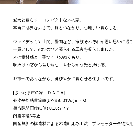
愛犬と暮らす、コンパクトな木の家。
本当に必要な広さで、庭とつながり、心地よい暮らしを。
ウッドデッキや土間、畳間など、家族それぞれが思い思いに過
一員として、のびのびと暮らせる工夫を凝らしました。
木の素材感と、手づくりのぬくもり。
吹抜けの窓から差し込む、やわらかな光と抜け感。
都市部でありながら、伸びやかに暮らせる住まいです。
[さいたま市の家 ＤＡＴＡ]
外皮平均熱還流率(UA値)0.31W/(㎡・K)
相当隙間面積(C値) 0.16c㎡/㎡
耐震等級3等級
国産無垢の構造材による木造軸組み工法 プレセッター金物採