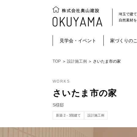
埼玉で建て
自然素材を
見学会・イベント
家づくりの
TOP
＞
設計施工例
＞
さいたま市の家
WORKS
さいたま市の家
S様邸
新築 2・3階建て
設計施工例