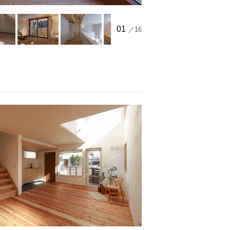
01
／16