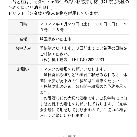
土台と柱は、耐久性・耐蟻性の高い桧芯持ち材（D1特定樹種の
ためシロアリ消毒無し）。
ドリフトピン金物と従来金物を併用しています。
日時
２０２２年１月２９日（土）・３０日（日） １
０時～１５時
会場
埼玉県さいたま市
お申込み
予約制となります。３日前までにご希望の日時を
ご相談ください。
（株）奥山建設 TEL 049-262-2239
お願い
・マスクの着用をお願いいたします。
・当日発熱や咳などの風邪症状がみられる方、体
調に不安がある方のご参加はご遠慮ください。
・感染防止のため、各時間一組様のご予約を承り
ます。
・お引渡し前の大切な建物です。ご見学時には白
手袋と靴下の着用をお願いしております。（見学
会会場にて用意しておりますので、ご協力の程よ
ろしくお願いいたします。）