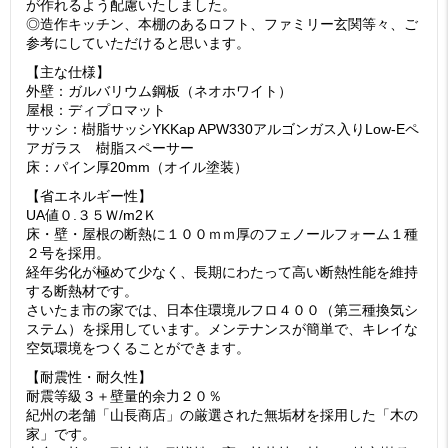
が作れるよう配慮いたしました。
◎造作キッチン、本棚のあるロフト、ファミリー玄関等々、ご
参考にしていただけると思います。
【主な仕様】
外壁：ガルバリウム鋼板（ネオホワイト）
屋根：ディプロマット
サッシ：樹脂サッシYKKap APW330アルゴンガス入りLow-Eペ
アガラス 樹脂スペーサー
床：パイン厚20mm（オイル塗装）
【省エネルギー性】
UA値０.３５Ｗ/m2Ｋ
床・壁・屋根の断熱に１００ｍｍ厚のフェノールフォーム１種
２号を採用。
経年劣化が極めて少なく、長期にわたって高い断熱性能を維持
する断熱材です。
さいたま市の家では、日本住環境ルフロ４００（第三種換気シ
ステム）を採用しています。メンテナンスが簡単で、キレイな
空気環境をつくることができます。
【耐震性・耐久性】
耐震等級３＋壁量的余力２０％
紀州の老舗「山長商店」の厳選された無垢材を採用した「木の
家」です。