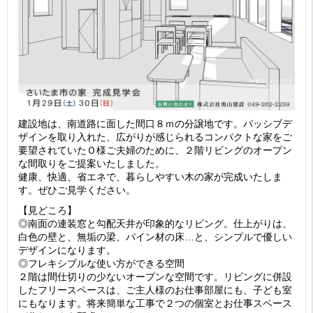
建設地は、南道路に面した間口８ｍの分譲地です。パッシブデ
ザインを取り入れた、広がりが感じられるコンパクトな家をご
要望されていたＯ様ご夫婦のために、２階リビングのオープン
な間取りをご提案いたしました。
健康、快適、省エネで、暮らしやすい木の家が完成いたしま
す。ぜひご見学ください。
【見どころ】
◎南面の連装窓と勾配天井が印象的なリビング。仕上がりは、
白色の壁と、無垢の梁、パイン材の床…と、シンプルで優しい
デザインになります。
◎フレキシブルな使い方ができる空間
２階は間仕切りの少ないオープンな空間です。リビングに併設
したフリースペースは、ご主人様のお仕事部屋にも、子ども室
にもなります。将来簡単な工事で２つの個室とお仕事スペース