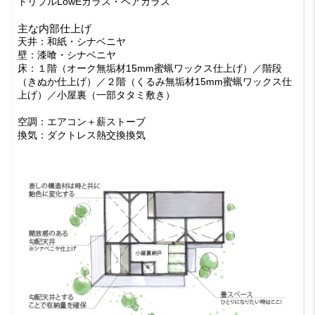
トリプルLowEガラス・ペアガラス
主な内部仕上げ
天井：和紙・シナベニヤ
壁：漆喰・シナベニヤ
床：１階（オーク無垢材15mm蜜蝋ワックス仕上げ）／階段
（きぬか仕上げ）／２階（くるみ無垢材15mm蜜蝋ワックス仕
上げ）／小屋裏（一部タタミ敷き）
空調：エアコン＋薪ストーブ
換気：ダクトレス熱交換換気