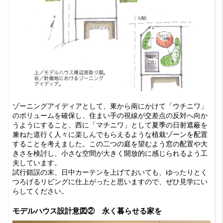
ゾーニングアイディアとして、東から南にかけて「ウチニワ」
のボリュームを確保し、住まい手の視線が交差点の反対へ向か
うようにすること、西に「マチニワ」として夏季の日射遮蔽を
兼ねた道行く人々に楽しんでもらえるような植栽ゾーンを配置
することを考えました。この二つの庭を望むよう窓の配置や大
きさを検討し、小さな空間が大きく開放的に感じられるよう工
夫しています。
試行錯誤の末、日中カーテンを上げておいても、ゆったりとく
つろげるリビングに仕上がったと思いますので、ぜひ見学にい
らしてください。
モデルハウス設計意図② 永く暮らせる家を