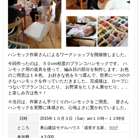
ハンモック作家さんによるワークショップを開催致しました。
今回作ったのは、５０cm程度のブランコハンモックです。 ハ
ンモック用の道具を使って、編み目の部分を制作します。お色
のご用意は１８色。 お好きな色を５つ選んで、世界に一つの小
さなハンモックを作っていただきました。完成後は、ロープに
つないでブランコにしたり、 お野菜をたくさん乗せたり。。。
と楽しみ方は色々！
※当日は、作家さん手づくりのハンモックをご用意。 皆さん
ハンモックを実際に体感され、心地よさに驚かれていました。
日時
2015年１０月３日（Sat）am１０時～１２時頃
ところ
奥山建設モデルハウス「成長する家」
MAP
参加費
￥3,000