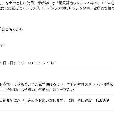
し）を土台と柱に使用。床断熱には「硬質発泡ウレタンパネル」105㎜
窓には結露しにくいガス入りペアガラス樹脂サッシを採用、健康的な住
子はこちらから
tyle
１日（日）１０：００～１５：００
お客様へ：落ち着いてご見学頂けるよう、弊社の女性スタッフがお手伝
。ご予約時にお子様のご年齢をお知らせ下さい。
前までにお申し込みをお願い致します。（株）奥山建設 TEL 049-