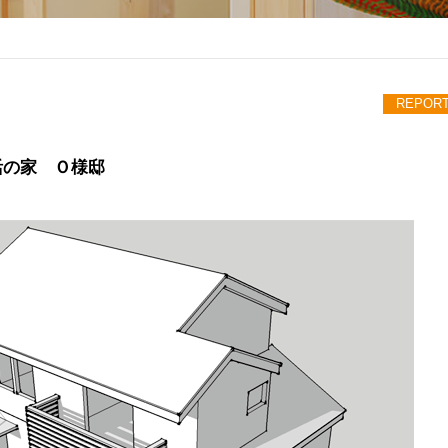
REPOR
活の家 Ｏ様邸