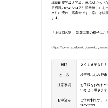
構造耐震等級３等級。無垢材でありな
定樹種のためシロアリ消毒無し）を土
水性に優れ、高寿命です。窓には結
ます。
「上福岡の家」 新築工事の様子はこ
https://www.facebook.com/okuyamas
日時
２０１６年３月５
ところ
埼玉県ふじみ野市
注意事項
お子様をお連れの
いさせて頂きます
お申込み
ご予約制です。３日
262-2239