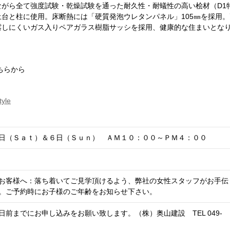
がら全て強度試験・乾燥試験を通った耐久性・耐蟻性の高い桧材（D1
台と柱に使用。床断熱には「硬質発泡ウレタンパネル」105㎜を採用。
露しにくいガス入りペアガラス樹脂サッシを採用、健康的な住まいとな
ちらから
tyle
日（Ｓａｔ）＆６日（Ｓｕｎ） ＡＭ１０：００～ＰＭ４：００
お客様へ：落ち着いてご見学頂けるよう、弊社の女性スタッフがお手伝
。ご予約時にお子様のご年齢をお知らせ下さい。
前までにお申し込みをお願い致します。（株）奥山建設 TEL 049-