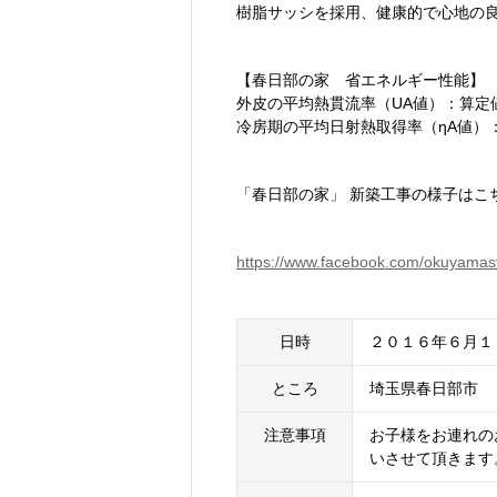
樹脂サッシを採用、健康的で心地の
【春日部の家 省エネルギー性能】
外皮の平均熱貫流率（UA値）：算定値０
冷房期の平均日射熱取得率（ηA値）
「春日部の家」 新築工事の様子はこ
https://www.facebook.com/okuyamas
日時
２０１６年６月１
ところ
埼玉県春日部市
注意事項
お子様をお連れの
いさせて頂きます