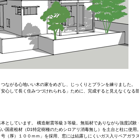
とつながる心地いい木の家をめざし、じっくりとプランを練りました。
「安心して長く住みつづけれられる」ために、完成すると見えなくなる
本としています。 構造耐震等級３等級。無垢材でありながら強度試験
い国産桧材（D1特定樹種のためシロアリ消毒無し）を土台と柱に使用
２号（厚）１００ｍｍ」を採用、窓には結露しにくいガス入りペアガラ