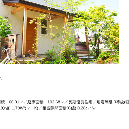
す。
 66.01㎡／延床面積 102.68㎡／長期優良住宅／耐震等級 3等級(
 1.79W/(㎡・K)／相当隙間面積(C値) 0.28c㎡/㎡