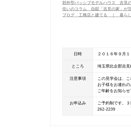
郊外型パッシブモデルハウス 吉見
住いのコラム 自邸「吉見の家」が
ブログ 工務店と建てる ｜ 暮ら
日時
２０１６年９月１
ところ
埼玉県比企郡吉見
注意事項
この見学会は、こ
お子様をお連れの
ご年齢をお知らせ
お申込み
ご予約制です。３日
262-2239