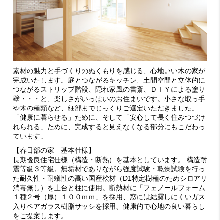
素材の魅力と手づくりのぬくもりを感じる、心地いい木の家が
完成いたします。庭とつながるキッチン、土間空間と立体的に
つながるストリップ階段、隠れ家風の書斎、ＤＩＹによる塗り
壁・・・と、楽しさがいっぱいのお住まいです。小さな取っ手
や木の種類など、細部までじっくりご選定いただきました。
「健康に暮らせる」ために、そして「安心して長く住みつづけ
れられる」ために、完成すると見えなくなる部分にもこだわっ
ています。
【春日部の家 基本仕様】
長期優良住宅仕様（構造・断熱）を基本としています。 構造耐
震等級３等級。無垢材でありながら強度試験・乾燥試験を行っ
た耐久性・耐蟻性の高い国産桧材（D1特定樹種のためシロアリ
消毒無し）を土台と柱に使用。断熱材に「フェノールフォーム
１種２号（厚）１００ｍｍ」を採用、窓には結露しにくいガス
入りペアガラス樹脂サッシを採用、健康的で心地の良い暮らし
をご提案します。