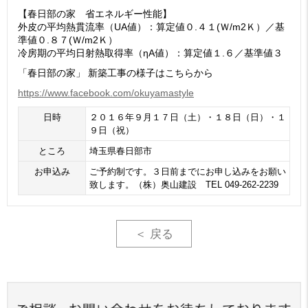
【春日部の家 省エネルギー性能】
外皮の平均熱貫流率（UA値）：算定値０.４１(Ｗ/m2Ｋ）／基
準値０.８７(Ｗ/m2Ｋ）
冷房期の平均日射熱取得率（ηA値）：算定値１.６／基準値３
「春日部の家」 新築工事の様子はこちらから
https://www.facebook.com/okuyamastyle
日時
２０１６年９月１７日（土）・１８日（日）・１
９日（祝）
ところ
埼玉県春日部市
お申込み
ご予約制です。３日前までにお申し込みをお願い
致します。（株）奥山建設 TEL 049-262-2239
＜ 戻る