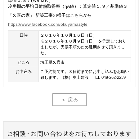
準値０.８７(Ｗ/m2Ｋ）
冷房期の平均日射熱取得率（ηA値）：算定値１.９／基準値３
「久喜の家」 新築工事の様子はこちらから
https://www.facebook.com/okuyamastyle
日時
２０１６年１０月１６日（日）
※２０１６年１０月９日（日） を予定しており
ましたが、天候不順のため延期させて頂きまし
た。
ところ
埼玉県久喜市
お申込み
ご予約制です。３日前までにお申し込みをお願い
致します。（株）奥山建設 TEL 049-262-2239
＜ 戻る