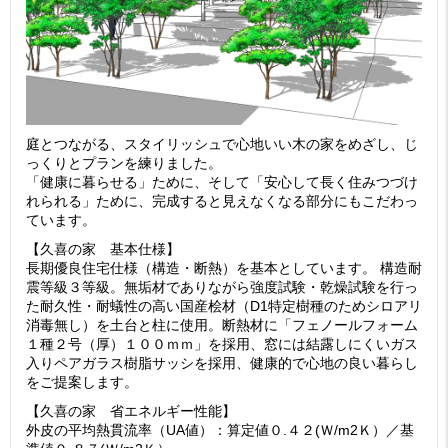
庭とつながる、スタイリッシュで心地いい木の家をめざし、じ
っくりとプランを練りました。
「健康に暮らせる」ために、そして「安心して長く住みつづけ
れられる」ために、完成すると見えなくなる部分にもこだわっ
ています。
【久喜の家 基本仕様】
長期優良住宅仕様（構造・断熱）を基本としています。 構造耐
震等級３等級。無垢材でありながら強度試験・乾燥試験を行っ
た耐久性・耐蟻性の高い国産桧材（D1特定樹種のためシロアリ
消毒無し）を土台と柱に使用。断熱材に「フェノールフォーム
１種２号（厚）１００ｍｍ」を採用、窓には結露しにくいガス
入りペアガラス樹脂サッシを採用、健康的で心地の良い暮らし
をご提案します。
【久喜の家 省エネルギー性能】
外皮の平均熱貫流率（UA値）：算定値０.４２(Ｗ/m2Ｋ）／基