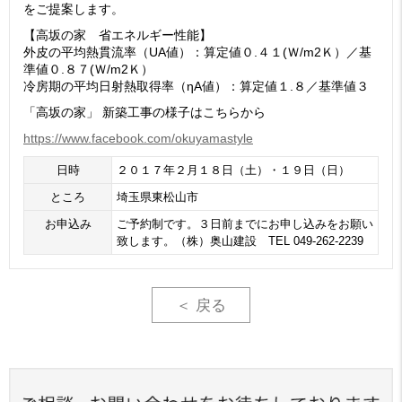
をご提案します。
【高坂の家 省エネルギー性能】
外皮の平均熱貫流率（UA値）：算定値０.４１(Ｗ/m2Ｋ）／基
準値０.８７(Ｗ/m2Ｋ）
冷房期の平均日射熱取得率（ηA値）：算定値１.８／基準値３
「高坂の家」 新築工事の様子はこちらから
https://www.facebook.com/okuyamastyle
日時
２０１７年２月１８日（土）・１９日（日）
ところ
埼玉県東松山市
お申込み
ご予約制です。３日前までにお申し込みをお願い
致します。（株）奥山建設 TEL 049-262-2239
＜ 戻る