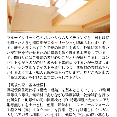
ブルーメタリック色のガルバリウムサイディングと、日射取得
を狙った大きな開口部がスタイリッシュな印象のお住まいで
す。軒を大きく出すことで夏の日差しを遮り、外観に落ち着い
た安定感を持たせるために階高を低く抑える工夫をしていま
す。間取りにはご夫婦の遊び心やこだわりが練りこまれ、コン
パクトながらのびのびと暮らせる素敵なお住まいが完成致しま
した。シンプルなテイストを遵守しつつ、無垢材の素材感を活
かせるよう大工・職人も腕を振るっています。見どころ沢山の
『高坂の家』をぜひご見学にいらして下さい。
【高坂の家 基本仕様】
長期優良住宅仕様（構造・断熱）を基本としています。 構造耐
震等級３等級。無垢材でありながら強度試験・乾燥試験を行っ
た耐久性・耐蟻性の高い国産桧材（D1特定樹種のためシロアリ
消毒無し）を土台と柱に使用。断熱材に「フェノールフォーム
１種２号（厚）１００ｍｍ」を採用、窓には結露しにくいガス
入りペアガラス樹脂サッシを採用、健康的で心地の良い暮らし