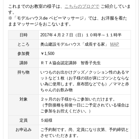
これまでのお教室の様子は、
こちらのブログで
ご紹介していま
す。
※「モデルハウスde ベビーマッサージ」では、お洋服を着た
ままマッサージをおこないます。
日時
2017年４月２７日（日）１０時半～１１時半
ところ
奥山建設モデルハウス「成長する家」
MAP
参加費
￥1,500
講師
ＲＴＡ協会認定講師 智香子先生
持ち物
いつものお出かけグッズ／クッション性のあるマ
ットなど１枚（お子様の頭が床にゴツンとならな
い為に使用します。座布団などでも）／ママと赤
ちゃんのお飲み物
対象
２ヶ月のお子様からご参加いただけます。
（予防接種を前後一日にご予定されている場合は
ご参加をお控えください。）
定員
５組様
お申込み
ご予約制です。尚、定員になり次第、予約締切と
させていただきます。