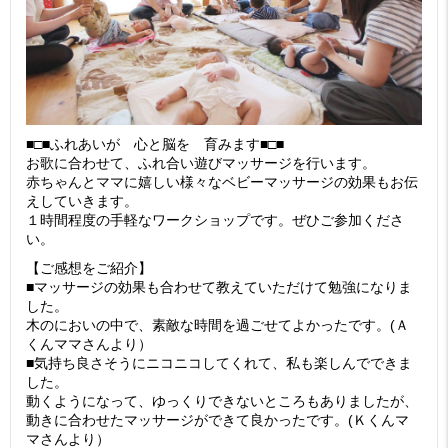
■□■ふれあいが 心と脳を 育みます■□■
お歌に合わせて、ふれ合い遊びマッサージを行います。
赤ちゃんとママに嬉しい様々なベビーマッサージの効果もお伝
えしていきます。
１時間程度の手軽なワークショップです。ぜひご参加くださ
い。
【ご感想をご紹介】
■マッサージの効果も合わせて教えていただけて勉強になりま
した。
木のにおいの中で、素敵な時間を過ごせてよかったです。(Ａ
くんママさんより）
■気持ち良さそうにニコニコしてくれて、私も楽しんでできま
した。
動くようになって、ゆっくりできないところもありましたが、
動きに合わせたマッサージができて良かったです。(Ｋくんマ
マさんより）