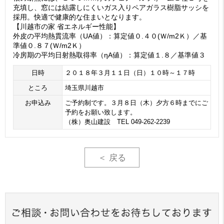
充填し、窓には結露しにくいガス入りペアガラス樹脂サッシを
採用。快適で健康的な住まいとなります。
【川越市の家 省エネルギー性能】
外皮の平均熱貫流率（UA値）：算定値０.４０(Ｗ/m2Ｋ）／基
準値０.８７(Ｗ/m2Ｋ）
冷房期の平均日射熱取得率（ηA値）：算定値１.８／基準値３
日時
２０１８年３月１１日（日）１０時～１７時
ところ
埼玉県川越市
お申込み
ご予約制です。３月８日（木）夕方６時までにご
予約をお願い致します。
（株）奥山建設 TEL 049-262-2239
＜ 戻る