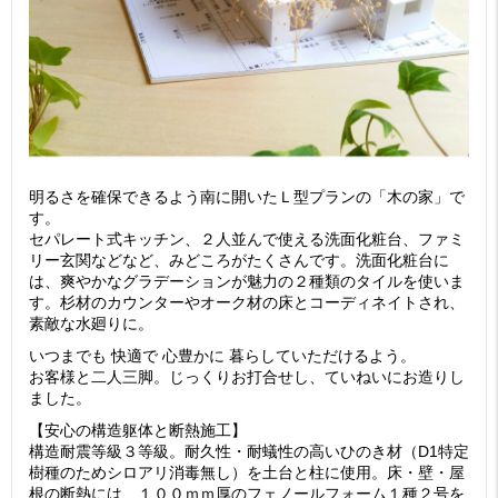
明るさを確保できるよう南に開いたＬ型プランの「木の家」で
す。
セパレート式キッチン、２人並んで使える洗面化粧台、ファミ
リー玄関などなど、みどころがたくさんです。洗面化粧台に
は、爽やかなグラデーションが魅力の２種類のタイルを使いま
す。杉材のカウンターやオーク材の床とコーディネイトされ、
素敵な水廻りに。
いつまでも 快適で 心豊かに 暮らしていただけるよう。
お客様と二人三脚。じっくりお打合せし、ていねいにお造りし
ました。
【安心の構造躯体と断熱施工】
構造耐震等級３等級。耐久性・耐蟻性の高いひのき材（D1特定
樹種のためシロアリ消毒無し）を土台と柱に使用。床・壁・屋
根の断熱には、１００ｍｍ厚のフェノールフォーム１種２号を