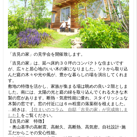
「吉見の家」の見学会を開催致します。
「吉見の家」は、延べ床約３０坪のコンパクトな住まいです
が、広々と居心地のいい木の家になりました。ソトから取り込
んだ庭の木々や光や風が、豊かな暮らしの場を演出してくれま
す。
敷地の特徴を活かし、家族が集まる場は眺めの良い２階としま
した。南には、太陽の光と庭の緑を取り込んでくれる大きな木
製の窓があります。断熱・気密性能に優れ、スタイリッシュな
木製の窓です。窓の付近には６ｍ程度の落葉樹を植えました。
…続きは、
【住まいのコラム 自邸「吉見の家」が完成致しま
した】
をご覧ください。
【吉見の家 特徴】
・奥山基準の高耐震、高耐久、高断熱、高気密。自社設計･施
工だからこその安心性能。