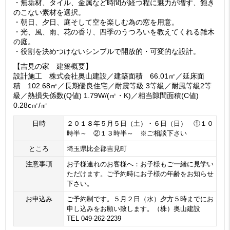
・無垢材、タイル、金属など時間が経つ程に魅力が増す、飽き
のこない素材を選択。
・朝日、夕日、庭そして空を楽しむ為の窓を用意。
・光、風、雨、花の香り、四季のうつろいを教えてくれる雑木
の庭。
・役割を決めつけないシンプルで開放的・可変的な設計。
【吉見の家 建築概要】
設計施工 株式会社奥山建設／建築面積 66.01㎡／延床面
積 102.68㎡／長期優良住宅／耐震等級 3等級／耐風等級2等
級／熱損失係数(Q値) 1.79W/(㎡・K)／相当隙間面積(C値)
0.28c㎡/㎡
日時
２０１８年５月５日（土）・６日（日） ①１０
時半～ ②１３時半～ ※ご相談下さい
ところ
埼玉県比企郡吉見町
注意事項
お子様連れのお客様へ：お子様もご一緒に見学い
ただけます。ご予約時にお子様の年齢をお知らせ
下さい。
お申込み
ご予約制です。５月２日（水）夕方５時までにお
申し込みをお願い致します。（株）奥山建設
TEL 049-262-2239