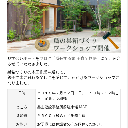
見学会レポートを
ブログ「成長する家 子育て物語」
にて、紹介
させていただきました。
巣箱づくりの木工作業を通じて、
親子で木に触れる楽しさを感じていただけるワークショップに
なりました。
日時
２０１８年７月２２日（日） １０時～１２時こ
ろ 定員：５組様
ところ
奥山建設事務所前駐車場
MAP
参加費
￥５００（税込）／巣箱１個
お願い
お子様には保護者の方が同伴ください。