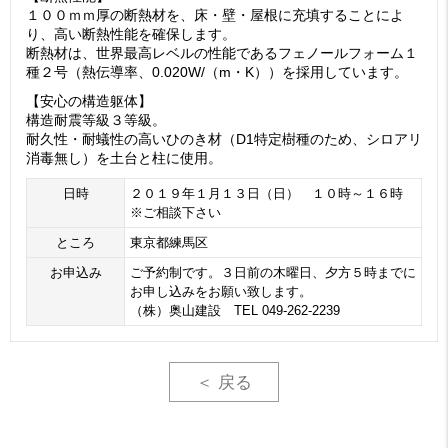
１００ｍｍ厚の断熱材を、床・壁・屋根に充填することによ
り、高い断熱性能を確保します。
断熱材は、世界最高レベルの性能であるフェノールフォーム１
種２号（熱伝導率、0.020W/（m・K））を採用しています。
【安心の構造躯体】
構造耐震等級３等級。
耐久性・耐蟻性の高いひのき材（D1特定樹種のため、シロアリ
消毒無し）を土台と柱に使用。
日時
２０１９年１月１３日（日） １０時～１６時
※ご相談下さい
ところ
東京都練馬区
お申込み
ご予約制です。３日前の木曜日、夕方５時までに
お申し込みをお願い致します。
（株）奥山建設 TEL 049-262-2239
＜ 戻る