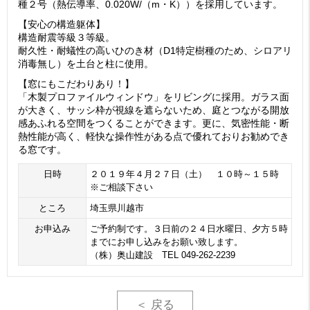
種２号（熱伝導率、0.020W/（m・K））を採用しています。
【安心の構造躯体】
構造耐震等級３等級。
耐久性・耐蟻性の高いひのき材（D1特定樹種のため、シロアリ
消毒無し）を土台と柱に使用。
【窓にもこだわりあり！】
「木製プロファイルウィンドウ」をリビングに採用。ガラス面
が大きく、サッシ枠が視線を遮らないため、庭とつながる開放
感あふれる空間をつくることができます。更に、気密性能・断
熱性能が高く、軽快な操作性がある点で優れておりお勧めでき
る窓です。
日時
２０１９年４月２７日（土） １０時～１５時
※ご相談下さい
ところ
埼玉県川越市
お申込み
ご予約制です。３日前の２４日水曜日、夕方５時
までにお申し込みをお願い致します。
（株）奥山建設 TEL 049-262-2239
＜ 戻る