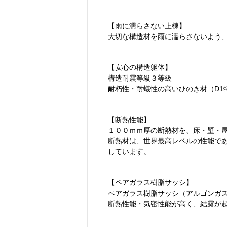
【雨に濡らさない上棟】
大切な構造材を雨に濡らさないよう
【安心の構造躯体】
構造耐震等級３等級
耐朽性・耐蟻性の高いひのき材（D1
【断熱性能】
１００ｍｍ厚の断熱材を、床・壁・
断熱材は、世界最高レベルの性能である
しています。
【ペアガラス樹脂サッシ】
ペアガラス樹脂サッシ（アルゴンガス
断熱性能・気密性能が高く、結露が