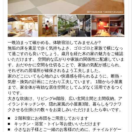
一晩泊まって確かめる。体験宿泊してみませんか?
無垢の床を素足で歩く気持ちよさ、ゴロゴロと家族で横になっ
て過ごすのも良いでしょう。歳月を経た木の家の魅力をご確認
いただけます。 空間的な広がりや家族の関係性に配慮していま
す。おだやかに空間を仕切ることで、家族の気配が感じられ、
それぞれの居場所が確保されるよう工夫しました。
家のどこにいても心地のよい快適感を得られるように、断熱・
気密・換気の計画にこだわり工夫しています。 1階から小屋裏
まで、家全体が有効な居住空間としてムダなく活用できるつく
りです。
大きな吹抜け、リビングin階段、広い玄関土間と土間収納。ア
イランドキッチンや、隠れ家風の小屋裏3階。暮らしをワクワ
クさせる仕掛けの数々をお楽しみいただけましたら幸いです。
■ ２階和室にお布団をご用意しております
■ キッチン・浴室・トイレ等お使いいただけます
■ 小さなお子様とご一緒のお客様のために、チャイルドゲー