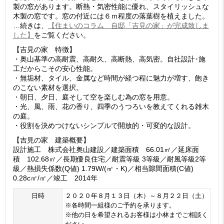
製の窓があります。断熱・気密性能に優れ、スタイリッシュな
木製の窓です。窓の付近には６ｍ程度の落葉樹を植えました。
…続きは、
【住まいのコラム 自邸「吉見の家」が完成致しま
した】
をご覧ください。
【吉見の家 特徴】
・奥山基準の高耐震、高耐久、高断熱、高気密。自社設計･施
工だからこその安心性能。
・無垢材、タイル、金属など時間が経つ程に魅力が増す、飽き
のこない素材を選択。
・朝日、夕日、庭そして空を楽しむ為の窓を用意。
・光、風、雨、花の香り、四季のうつろいを教えてくれる雑木
の庭。
・役割を決めつけないシンプルで開放的・可変的な設計。
【吉見の家 建築概要】
設計施工 株式会社奥山建設／建築面積 66.01㎡／延床面
積 102.68㎡／長期優良住宅／耐震等級 3等級／耐風等級2等
級／熱損失係数(Q値) 1.79W/(㎡・K)／相当隙間面積(C値)
0.28c㎡/㎡／竣工 2014年
日時
２０２０年８月１３日（木）～８月２２日（土）
※各時間一組様のご予約を承ります。
※他の日を希望されるお客様は小林までご相談く