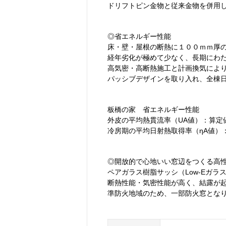
ドリフトピン金物と従来金物を併用
◎省エネルギー性能
床・壁・屋根の断熱に１００ｍｍ厚
経年劣化が極めて少なく、長期にわ
高気密・高断熱施工と計画換気によ
パッシブデザインを取り入れ、全棟
板橋の家 省エネルギー性能
外皮の平均熱貫流率（UA値）：算定値０
冷房期の平均日射熱取得率（ηA値）：
◎開放的で心地いい窓辺をつくる高
ペアガラス樹脂サッシ（Low-Eガラ
断熱性能・気密性能が高く、結露が
準防火地域のため、一部防火窓とな