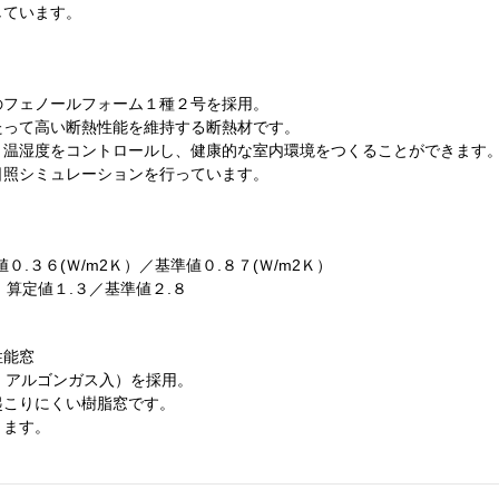
しています。
のフェノールフォーム１種２号を採用。
たって高い断熱性能を維持する断熱材です。
り温湿度をコントロールし、健康的な室内環境をつくることができます
日照シミュレーションを行っています。
.３６(Ｗ/m2Ｋ）／基準値０.８７(Ｗ/m2Ｋ）
算定値１.３／基準値２.８
性能窓
ス アルゴンガス入）を採用。
起こりにくい樹脂窓です。
ります。