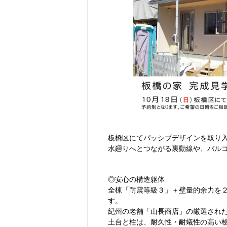
板橋区にてパッシブデザインを取り
水廻りへとつながる裏動線や、バル
◎安心の構造躯体
全棟「耐震等級３」＋壁量的余力を
す。
紀州の老舗「山長商店」の厳選され
土台と柱は、耐久性・耐蟻性の高い桧