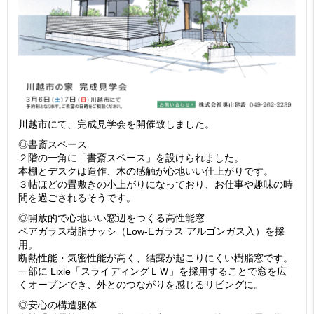
川越市にて、完成見学会を開催致しました。
◎書斎スペース
２階の一角に「書斎スペース」を設けられました。
本棚とデスクは造作、木の感触が心地いい仕上がりです。
３帖ほどの畳敷きの小上がりになっており、お仕事や趣味の時
間を過ごされるそうです。
◎開放的で心地いい窓辺をつくる高性能窓
ペアガラス樹脂サッシ（Low-Eガラス アルゴンガス入）を採
用。
断熱性能・気密性能が高く、結露が起こりにくい樹脂窓です。
一部に Lixle「スライディングＬＷ」を採用することで窓を広
くオープンでき、外とのつながりを感じるリビングに。
◎安心の構造躯体