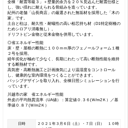
全棟「耐震等級３」＋壁量的余力を２０％見込んだ耐震仕様と
し、強い揺れに耐えられる骨組みを造っています。
紀州の老舗「山長商店」の厳選された無垢材を採用した「木の
家」です。
土台と柱は、耐久性・耐蟻性の高い桧芯持ち材（D1特定樹種の
ためシロアリ消毒無し）。
ドリフトピン金物と従来金物を併用しています。
◎省エネルギー性能
床・壁・屋根の断熱に１００ｍｍ厚のフェノールフォーム１種
２号を採用。
経年劣化が極めて少なく、長期にわたって高い断熱性能を維持
する断熱材です。
高気密・高断熱施工と計画換気により温湿度をコントロール
し、健康的な室内環境をつくることができます。
パッシブデザインを取り入れ、全棟日照シミュレーションを行
っています。
川越市の家 省エネルギー性能
外皮の平均熱貫流率（UA値）：算定値０.３６(Ｗ/m2Ｋ）／基
準値０.８７(Ｗ/m2Ｋ）
日時
２０２１年３月６日（土）・７日（日） １０時