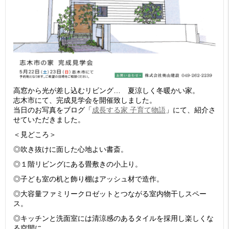
高窓から光が差し込むリビング… 夏涼しく冬暖かい家。
志木市にて、完成見学会を開催致しました。
当日のお写真をブログ「
成長する家 子育て物語
」にて、紹介さ
せていただきました。
＜見どころ＞
◎吹き抜けに面した心地よい書斎。
◎１階リビングにある畳敷きの小上り。
◎子ども室の机と飾り棚はアッシュ材で造作。
◎大容量ファミリークロゼットとつながる室内物干しスペー
ス。
◎キッチンと洗面室には清涼感のあるタイルを採用し楽しくな
る空間に。