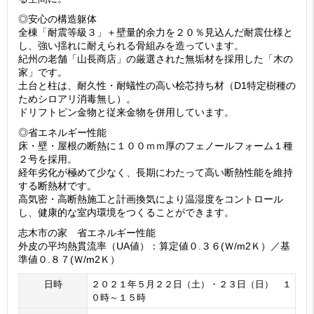
◎安心の構造躯体
全棟「耐震等級３」＋壁量的余力を２０％見込んだ耐震仕様と
し、強い揺れに耐えられる骨組みを造っています。
紀州の老舗「山長商店」の厳選された無垢材を採用した「木の
家」です。
土台と柱は、耐久性・耐蟻性の高い桧芯持ち材（D1特定樹種の
ためシロアリ消毒無し）。
ドリフトピン金物と従来金物を併用しています。
◎省エネルギー性能
床・壁・屋根の断熱に１００ｍｍ厚のフェノールフォーム１種
２号を採用。
経年劣化が極めて少なく、長期にわたって高い断熱性能を維持
する断熱材です。
高気密・高断熱施工と計画換気により温湿度をコントロール
し、健康的な室内環境をつくることができます。
志木市の家 省エネルギー性能
外皮の平均熱貫流率（UA値）：算定値０.３６(Ｗ/m2Ｋ）／基
準値０.８７(Ｗ/m2Ｋ）
日時
２０２１年５月２２日（土）・２３日（日） １
０時～１５時