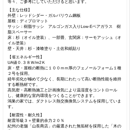
等々、ご参考にしていただけると思います。
【主な仕様】
外壁：レッドシダー・ガルバリウム鋼板
屋根：ディプロマット
サッシ：樹脂サッシ アルゴンガス入りLow-Eペアガラス 樹
脂スペーサー
床：杉（オイル塗装）、一部畳、玄関床：サーモアッシュ（オ
イル塗装）
壁・天井：杉・漆喰塗り・土佐和紙貼り
【省エネルギー性】
UA値０.３８Ｗ/m2Ｋ
床・壁・屋根の断熱に１００ｍｍ厚のフェノールフォーム１種
２号を採用。
経年劣化が極めて少なく、長期にわたって高い断熱性能を維持
する断熱材です。
高気密・高断熱施工と計画換気により温湿度をコントロール
し、健康的な室内環境をつくることができます。
鴻巣の家では、ダクトレス熱交換換気システムを採用していま
す。
【耐震性・耐久性】
耐震等級３＋壁量的余力２０％
紀州の老舗「山長商店」の厳選された無垢材を採用した「木の