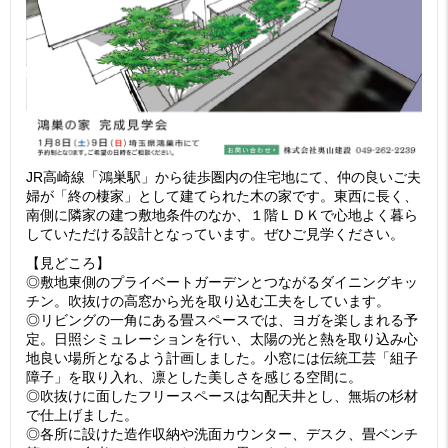
JR高崎線「鴻巣駅」から徒歩圏内の住宅地にて、仲の良いご夫
婦が「終の棲家」として建てられた木の家です。東西に長く、
南側に隣家の建つ敷地条件のなか、１階ＬＤＫで心地よく暮ら
していただける設計となっています。ぜひご見学ください。
【見どころ】
◎敷地東側のプライベートガーデンとつながるダイニングキッ
チン。吹抜けの高窓から光を取り込む工夫をしています。
◎リビングの一角にある畳スペースでは、ヨガを楽しまれる予
定。日照シミュレーションを行い、太陽の光と熱を取り込み心
地良い場所となるよう計画しました。小窓には伝統工芸「組子
障子」を取り入れ、凛とした美しさを感じる空間に。
◎吹抜けに面したフリースペースは勾配天井とし、無垢の杉材
で仕上げました。
◎各所に設けた造作収納や洗面カウンター、デスク、畳ベンチ