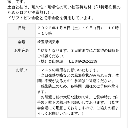
家」です。
土台と柱は、耐久性・耐蟻性の高い桧芯持ち材（D1特定樹種の
ためシロアリ消毒無し）。
ドリフトピン金物と従来金物を併用しています。
日時
２０２２年１月８日（土）・９日（日） １０時
～１５時
会場
埼玉県鴻巣市
お申込み
予約制となります。３日前までにご希望の日時を
ご相談ください。
（株）奥山建設 TEL 049-262-2239
お願い
・マスクの着用をお願いいたします。
・当日発熱や咳などの風邪症状がみられる方、体
調に不安がある方のご参加はご遠慮ください。
・感染防止のため、各時間一組様のご予約を承り
ます。
・お引渡し前の大切な建物です。ご見学時には白
手袋と靴下の着用をお願いしております。（見学
会会場にて用意しておりますので、ご協力の程よ
ろしくお願いいたします。）