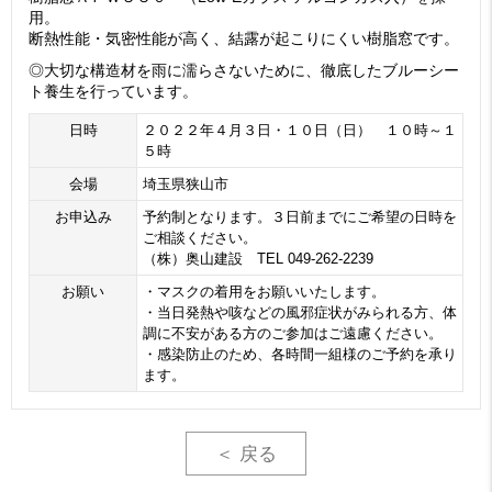
用。
断熱性能・気密性能が高く、結露が起こりにくい樹脂窓です。
◎大切な構造材を雨に濡らさないために、徹底したブルーシー
ト養生を行っています。
日時
２０２２年４月３日・１０日（日） １０時～１
５時
会場
埼玉県狭山市
お申込み
予約制となります。３日前までにご希望の日時を
ご相談ください。
（株）奥山建設 TEL 049-262-2239
お願い
・マスクの着用をお願いいたします。
・当日発熱や咳などの風邪症状がみられる方、体
調に不安がある方のご参加はご遠慮ください。
・感染防止のため、各時間一組様のご予約を承り
ます。
＜ 戻る