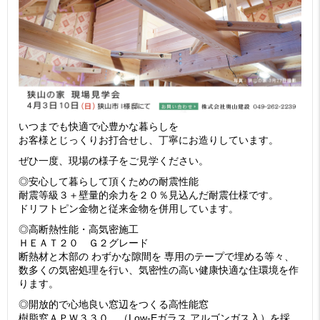
いつまでも快適で心豊かな暮らしを
お客様とじっくりお打合せし、丁寧にお造りしています。
ぜひ一度、現場の様子をご見学ください。
◎安心して暮らして頂くための耐震性能
耐震等級３＋壁量的余力を２０％見込んだ耐震仕様です。
ドリフトピン金物と従来金物を併用しています。
◎高断熱性能・高気密施工
ＨＥＡＴ２０ Ｇ２グレード
断熱材と木部の わずかな隙間を 専用のテープで埋める等々、
数多くの気密処理を行い、気密性の高い健康快適な住環境を作
ります。
◎開放的で心地良い窓辺をつくる高性能窓
樹脂窓ＡＰＷ３３０ （Low-Eガラス アルゴンガス入）を採