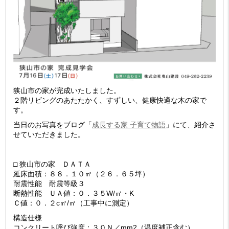
狭山市の家が完成いたしました。
２階リビングのあたたかく、すずしい、健康快適な木の家で
す。
当日のお写真をブログ「
成長する家 子育て物語
」にて、紹介さ
せていただきました。
□ 狭山市の家 ＤＡＴＡ
延床面積：８８．１０㎡（２６．６５坪）
耐震性能 耐震等級３
断熱性能 ＵＡ値：０．３５W/㎡・K
Ｃ値：０．２c㎡/㎡（工事中に測定）
構造仕様
コンクリート呼び強度：３０Ｎ／mm2（温度補正含む）