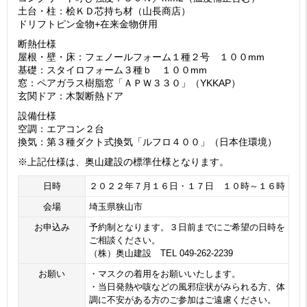
土台・柱：桧ＫＤ芯持ち材（山長商店）
ドリフトピン金物+在来金物併用
断熱仕様
屋根・壁・床：フェノールフォーム１種２号 １００mm
基礎：スタイロフォーム３種ｂ １００mm
窓：ペアガラス樹脂窓「ＡＰＷ３３０」（YKKAP）
玄関ドア：木製断熱ドア
設備仕様
空調：エアコン２台
換気：第３種ダクト式換気「ルフロ４００」（日本住環境）
※上記仕様は、奥山建設の標準仕様となります。
日時
２０２２年７月１６日・１７日 １０時～１６時
会場
埼玉県狭山市
お申込み
予約制となります。３日前までにご希望の日時を
ご相談ください。
（株）奥山建設 TEL 049-262-2239
お願い
・マスクの着用をお願いいたします。
・当日発熱や咳などの風邪症状がみられる方、体
調に不安がある方のご参加はご遠慮ください。