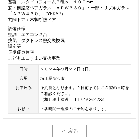
基礎：スタイロフォーム３種ｂ １００mm
窓：樹脂窓ペアガラス「ＡＰＷ３３０」・一部トリプルガラス
「ＡＰＷ４３０」（YKKAP）
玄関ドア：木製断熱ドア
設備仕様
空調：エアコン２台
換気：ダクトレス熱交換換気
認定等
長期優良住宅
こどもエコすまい支援事業
日時
２０２４年９月２２日（日）
会場
埼玉県所沢市
お申込み
予約制となります。２日前までにご希望の日時を
ご相談ください。
（株）奥山建設 TEL 049-262-2239
お願い
・各時間一組様のご予約を承ります。
＜ 戻る