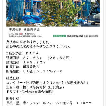
所沢市の家が上棟致しました。
建築中の現場の様子をぜひご見学ください。
□ 所沢の家 ＤＡＴＡ
延床面積：８７．６８㎡ （２６．５２坪）
敷地面積：１９５．７２㎡
耐震性能 耐震等級３
断熱性能 ＵＡ値：０．３４W/㎡・K
構造仕様
コンクリート呼び強度：３０Ｎ／mm2（温度補正含む）
土台・柱：桧ＫＤ芯持ち材（山長商店）
ドリフトピン金物+在来金物併用
断熱仕様
屋根・壁・床：フェノールフォーム１種２号 １００mm