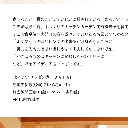
食べること、育むこと…ていねいに暮されている「まるごとサ
ご夫婦は設計時、手づくりのキッチンガーデンで有機野菜を育
そこで食卓脇へ大開口の窓を設け、ゆとりあるお庭とつながる
「よく使うものはリビングの出来るだけ身近なところに」
「奥にあるものは取り出しやすく工夫してたっぷり収納」
「かさばるものはキッチンに隣接したパントリーに」
など、収納アイディアもいっぱいです。
[まるごとサラダの家 ＤＡＴＡ]
熱損失係数(Q値) 2.06W/(㎡・K)
相当隙間面積(C値) 0.3c㎡/㎡(実測値)
FP工法2階建て