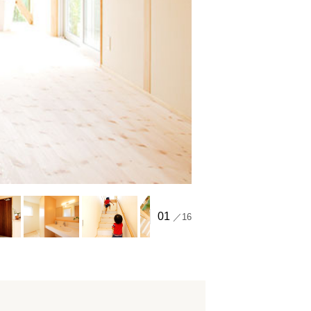
01
／16