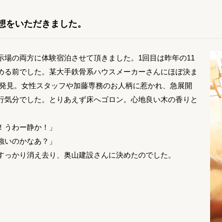
想をいただきました。
示場の両方に体験宿泊させて頂きました。1回目は昨年の11
める前でした。某大手鉄骨系ハウスメーカーさんにほぼ決ま
を発見。女性スタッフや加藤専務のお人柄に惹かれ、急展開
行気分でした。とりあえず床へゴロン。心地良い木の香りと
！うわー静か！」
強いのかなあ？」
すっかり消え去り、奥山建設さんに決めたのでした。