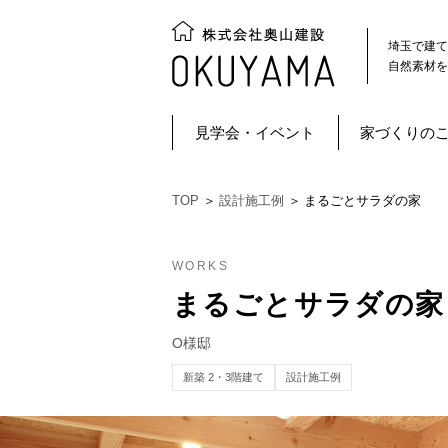
埼玉で建て
自然素材を
見学会・イベント
家づくりの
TOP
＞
設計施工例
＞
まるごとサラダの家
WORKS
まるごとサラダの家
O様邸
新築 2・3階建て
設計施工例