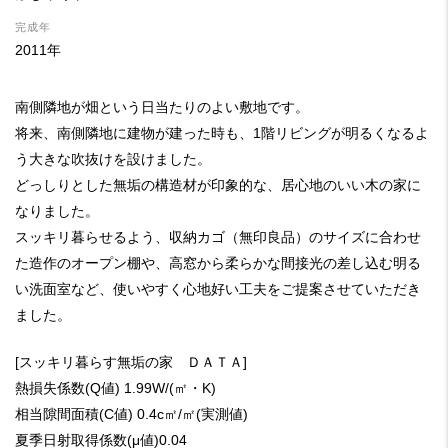
完成年
2011年
南側隣地が畑という日当たりのよい敷地です。
将来、南側隣地に建物が建った時も、1階リビングが明るくなるよ
う大きな吹抜けを設けました。
どっしりとした無垢の構造材が印象的な、居心地のいい木の家に
なりました。
スッキリ暮らせるよう、収納カゴ（無印良品）のサイズに合わせ
た造作のオープン棚や、高窓から柔らかな間接光の差し込む明る
い洗面室など、使いやすく心地好い工夫をご提案させていただき
ました。
[スッキリ暮らす無垢の家 ＤＡＴＡ]
熱損失係数(Q値) 1.99W/(㎡・K)
相当隙間面積(C値) 0.4c㎡/㎡(実測値)
夏季日射取得係数(μ値)0.04