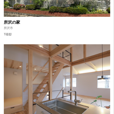
所沢の家
所沢市
T様邸