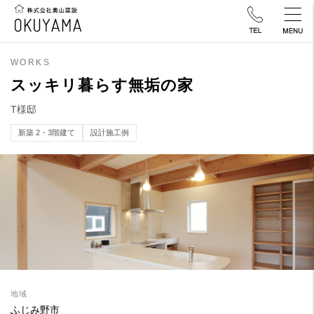
WORKS
スッキリ暮らす無垢の家
T様邸
新築 2・3階建て
設計施工例
地域
ふじみ野市