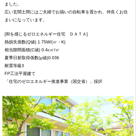
ました。
広い玄関土間にはご夫婦でお揃いの自転車を置かれ、仲良くお住
まいになっています。
[和を感じるゼロエネルギー住宅 ＤＡＴＡ]
熱損失係数(Q値) 1.75W/(㎡・K)
相当隙間面積(C値) 0.4c㎡/㎡
夏季日射取得係数(μ値)0.036
耐震等級3
FP工法平屋建て
「住宅のゼロエネルギー推進事業（国交省）」採択