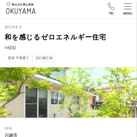
WORKS
和を感じるゼロエネルギー住宅
H様邸
新築 平屋建て
設計施工例
地域
川越市