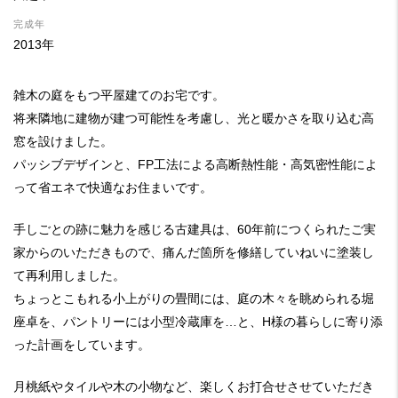
完成年
2013年
雑木の庭をもつ平屋建てのお宅です。
将来隣地に建物が建つ可能性を考慮し、光と暖かさを取り込む高
窓を設けました。
パッシブデザインと、FP工法による高断熱性能・高気密性能によ
って省エネで快適なお住まいです。
手しごとの跡に魅力を感じる古建具は、60年前につくられたご実
家からのいただきもので、痛んだ箇所を修繕していねいに塗装し
て再利用しました。
ちょっとこもれる小上がりの畳間には、庭の木々を眺められる堀
座卓を、パントリーには小型冷蔵庫を…と、H様の暮らしに寄り添
った計画をしています。
月桃紙やタイルや木の小物など、楽しくお打合せさせていただき