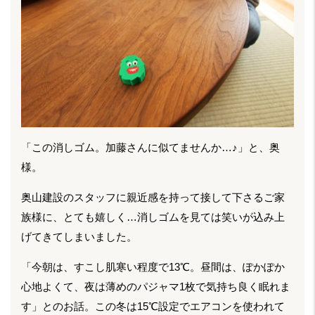
「この消しゴム。加藤さんに似てませんか…♪」と、奥
様。
奥山建設のスタッフに親近感を持って接して下さるご家
族様に、とても嬉しく…消しゴムを見ては笑いが込み上
げてきてしまいました。
「今朝は、すこし肌寒い程度で13℃。昼間は、ぽかぽか
心地よくて、夜は薄めのパジャマ1枚で気持ち良く眠れま
す」とのお話。この冬は15℃設定でエアコンを使われて