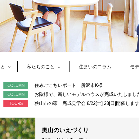
こと
私たちのこと
住まいのコラム
モ
住みごこちレポート 所沢市K様
COLUMN
お陰様で、新しいモデルハウスが完成いたしまし
COLUMN
狭山市の家｜完成見学会 8/22[土] 23[日]開催しま
TOURS
奥山のいえづくり