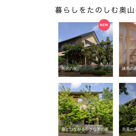
所沢の家
練馬の
庭とつながる小さな木の家
吉見の