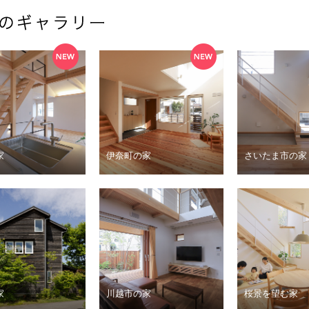
家
伊奈町の家
さいたま市の家
家
川越市の家
桜景を望む家