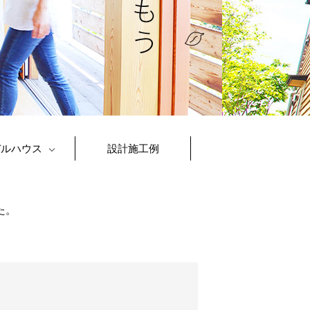
デルハウス
設計施工例
た。
す