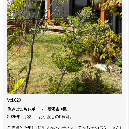
Vol.020
住みごこちレポート 所沢市K様
2025年2月竣工・お引渡しのK様邸。
ご夫婦と今年1月に生まれたお子さま、てんちゃん(ワンちゃん)