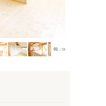
01
／16