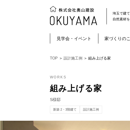
埼玉で建て
自然素材を
見学会・イベント
家づくりの
TOP
＞
設計施工例
＞
組み上げる家
WORKS
組み上げる家
S様邸
新築 2・3階建て
設計施工例