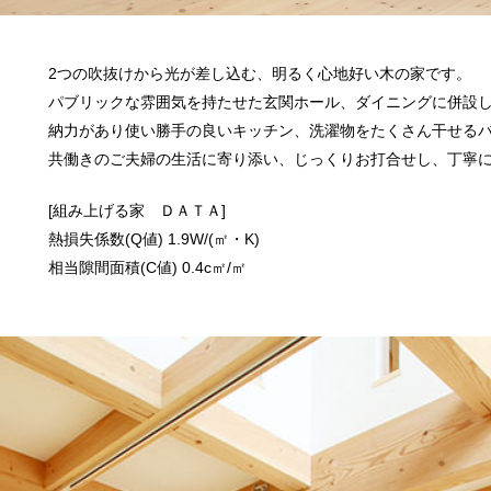
2つの吹抜けから光が差し込む、明るく心地好い木の家です。
パブリックな雰囲気を持たせた玄関ホール、ダイニングに併設
納力があり使い勝手の良いキッチン、洗濯物をたくさん干せる
共働きのご夫婦の生活に寄り添い、じっくりお打合せし、丁寧
[組み上げる家 ＤＡＴＡ]
熱損失係数(Q値) 1.9W/(㎡・K)
相当隙間面積(C値) 0.4c㎡/㎡