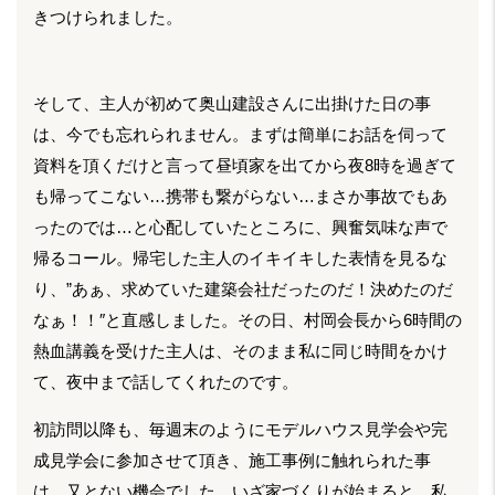
きつけられました。
そして、主人が初めて奥山建設さんに出掛けた日の事
は、今でも忘れられません。まずは簡単にお話を伺って
資料を頂くだけと言って昼頃家を出てから夜8時を過ぎて
も帰ってこない…携帯も繋がらない…まさか事故でもあ
ったのでは…と心配していたところに、興奮気味な声で
帰るコール。帰宅した主人のイキイキした表情を見るな
り、”あぁ、求めていた建築会社だったのだ！決めたのだ
なぁ！！″と直感しました。その日、村岡会長から6時間の
熱血講義を受けた主人は、そのまま私に同じ時間をかけ
て、夜中まで話してくれたのです。
初訪問以降も、毎週末のようにモデルハウス見学会や完
成見学会に参加させて頂き、施工事例に触れられた事
は、又とない機会でした。いざ家づくりが始まると、私