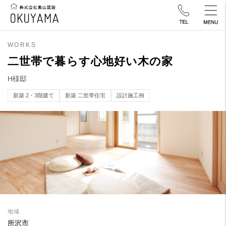
WORKS
二世帯で暮らす心地好い木の家
H様邸
新築 2・3階建て
新築 二世帯住宅
設計施工例
地域
所沢市