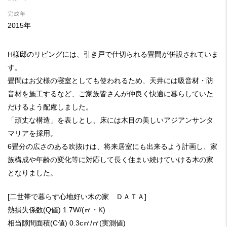
完成年
2015年
H様邸のリビングには、引き戸で仕切られる畳間が併設されていま
す。
畳間はお父様の寝室としても使われるため、天井には吸音材・防
音材を施工するなど、ご家族皆さんが仲良く快適に暮らしていた
だけるよう配慮しました。
「頑丈な構造」を表しとし、床には木目の美しいアジアンサンタ
マリアを採用。
6畳分の広さのある吹抜けは、将来居室にも出来るよう計画し、家
族構成や年齢の変化等に対応して長く住まい続けていける木の家
となりました。
[二世帯で暮らす心地好い木の家 ＤＡＴＡ]
熱損失係数(Q値) 1.7W/(㎡・K)
相当隙間面積(C値) 0.3c㎡/㎡(実測値)