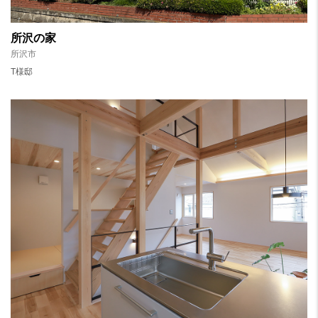
所沢の家
所沢市
T様邸