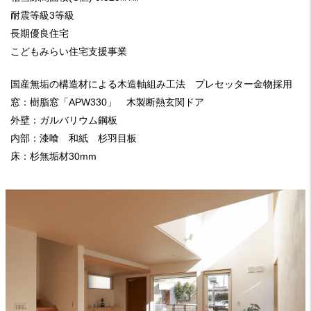
耐震等級3等級
長期優良住宅
こどもみらい住宅支援事業
国産無垢の構造材による木造軸組み工法 プレセッター金物採用
窓：樹脂窓「APW330」 木製断熱玄関ドア
外壁：ガルバリウム鋼板
内部：漆喰 和紙 杉羽目板
床：杉無垢材30mm