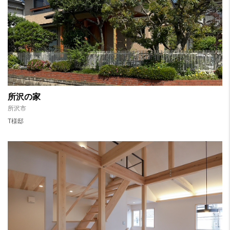
所沢の家
所沢市
T様邸