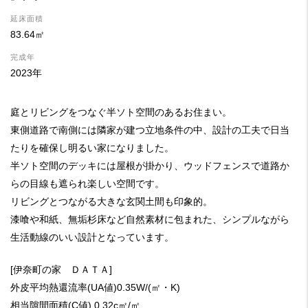
延床面積
83.64㎡
完成年
2023年
庭とリビングをつなぐ半ソト空間のあるお住まい。
東側道路で南側には隣家が建つ立地条件の中、設計の工夫で日当
たりを確保し明るい家になりました。
半ソト空間のデッキには屋根が掛かり、ウッドフェンスで道路か
らの目線も遮られ楽しい空間です。
リビングとつながる大きな玄関土間も印象的。
漆喰や和紙、無垢杉床など自然素材に包まれた、シンプルながら
生活動線のいい設計となっています。
[伊奈町の家 ＤＡＴＡ]
外皮平均熱還流率(UA値)0.35W/(㎡・K)
相当隙間面積(C値) 0.32c㎡/㎡