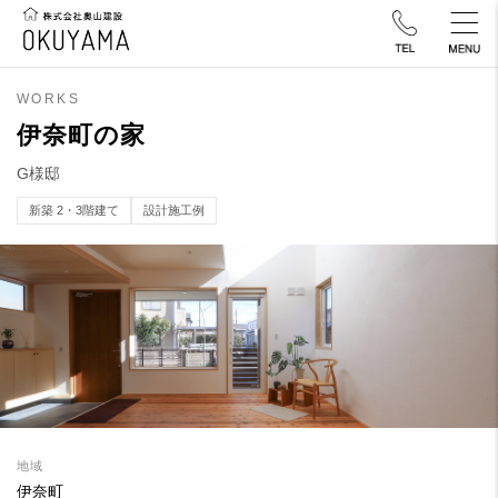
WORKS
伊奈町の家
G様邸
新築 2・3階建て
設計施工例
地域
伊奈町