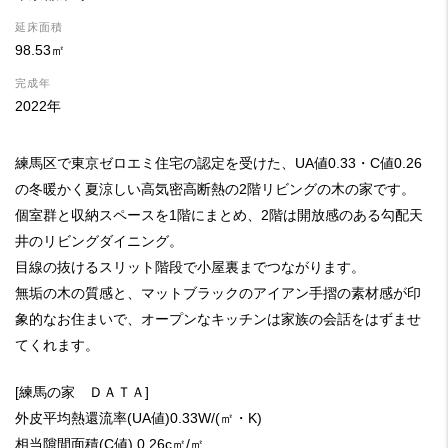
延床面積
98.53㎡
完成年
2022年
練馬区で東京ゼロエミ住宅の認定を受けた、UA値0.33・C値0.26
の冬暖かく夏涼しい高気密高断熱の2階リビングの木の家です。
個室群と収納スペースを1階にまとめ、2階は開放感のある勾配天
井のリビングダイニング。
目線の抜けるスリット階段で小屋裏までつながります。
無垢の木の質感と、マットブラックのアイアン手摺の素材感が印
象的なお住まいで、オープンなキッチンは家族の会話をはずませ
てくれます。
[練馬の家 ＤＡＴＡ]
外皮平均熱還流率(UA値)0.33W/(㎡・K)
相当隙間面積(C値) 0.26c㎡/㎡